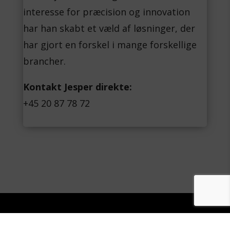
interesse for præcision og innovation
har han skabt et væld af løsninger, der
har gjort en forskel i mange forskellige
brancher.
Kontakt Jesper direkte:
+45 20 87 78 72
