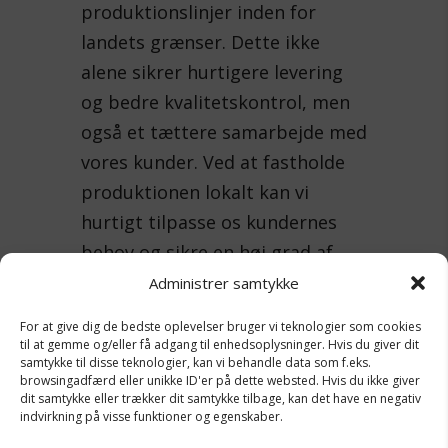
produktionslinjer inden for
landets grænser. Dette ikke
alene sikrer hurtigere levering
og bedre kvalitetskontrol, men
også et tættere samarbejde med
vores kunder. Ved at fastholde
produktionen lokalt kan vi
hurtigt tilpasse os kundernes
behov og sikre en høj grad af
fleksibilitet i vores produktion.
Administrer samtykke
For at give dig de bedste oplevelser bruger vi teknologier som cookies
Vores moderne faciliteter er
til at gemme og/eller få adgang til enhedsoplysninger. Hvis du giver dit
udstyret med avancerede
samtykke til disse teknologier, kan vi behandle data som f.eks.
browsingadfærd eller unikke ID'er på dette websted. Hvis du ikke giver
maskiner og teknologi, herunder
dit samtykke eller trækker dit samtykke tilbage, kan det have en negativ
indvirkning på visse funktioner og egenskaber.
CNC-fræsning, 5-aksede