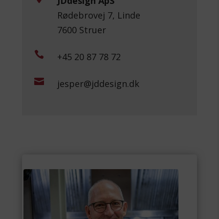
JDdesign ApS
Rødebrovej 7, Linde
7600 Struer

+45 20 87 78 72

jesper@jddesign.dk